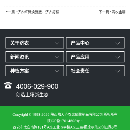
上一篇 : 济农红钾焕新版、济农舒格
下一篇 : 济农金硼
关于济农
产品中心
新闻资讯
产品应用
种植方案
社会责任
4006-029-900
创造土壤新生态
Copyright © 1998-2026 陕西鼎天济农腐殖酸制品有限公司 版权所有
陕ICP备17014802号-1
西安市太白南路181号A座工业写字楼A区三层/杨凌示范区创业路6号