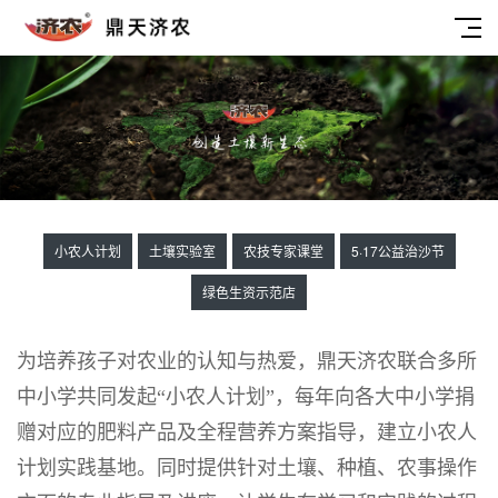
小农人计划
土壤实验室
农技专家课堂
5·17公益治沙节
绿色生资示范店
为培养孩子对农业的认知与热爱，鼎天济农联合多所
中小学共同发起“
小农人计划
”，每年向各大中小学捐
赠对应的肥料产品及全程营养方案指导，建立小农人
计划实践基地。同时提供针对土壤、种植、农事操作