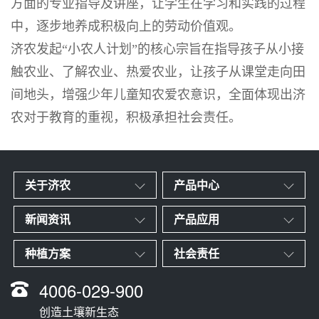
方面的专业指导及讲座，让学生在学习和实践的过程
中，逐步地养成积极向上的劳动价值观。
济农发起
“
小农人计划
”的核心宗旨
在指导孩子从小接
触农业、了解农业、热爱农业，让孩子从课堂走向田
间地头，增强少年儿童知农爱农意识，全面体现出济
农对于教育的重视，积极承担社会责任。
关于济农
产品中心
新闻资讯
产品应用
种植方案
社会责任
4006-029-900
创造土壤新生态