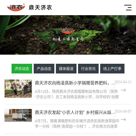
济农动态
产品动态
媒体报道
行业资讯
线上严打季
鼎天济农向杨凌高新小学捐赠营养肥料，持续推进 “小农人计划”
2024-04-12
4月12日，陕西鼎天济农腐殖酸制品有限公司（简称
“济农公司”）员工来到杨凌高新小学，向学校的“后稷
小传人”捐赠营养肥料，帮助学生们的劳动科普种植
实践基地改善土壤肥力，指导学生科学使用肥料，推
鼎天济农发起“小农人计划” 乡村振兴从娃娃抓起
2024-04-07
进 “小农...
4月7日，随着满载肥料的车辆开进西安高新逸翠园中
学一分校（简称“逸翠园一分校”），济农再次向逸翠
园一分校捐赠价值5000元的全程用肥。本次济农提