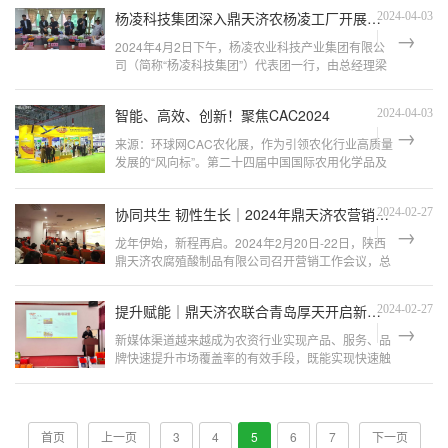
供的用肥方案包含济农全新发布的生物有机肥—济农
杨凌科技集团深入鼎天济农杨凌工厂开展专项调研
2024-04-03
知马力、济...
2024年4月2日下午，杨凌农业科技产业集团有限公
司（简称“杨凌科技集团”）代表团一行，由总经理梁
钦率领，对鼎天济农杨凌工厂进行了深度调研，旨在
增进对腐植酸产业的了解，探讨潜在合作机会，推动
智能、高效、创新！聚焦CAC2024
2024-04-03
双方在农业...
来源：环球网CAC农化展，作为引领农化行业高质量
发展的“风向标”。第二十四届中国国际农用化学品及
植保展览会（CAC2024）汇聚34个国家和地区的
2040家海内外企业，展览面积超过140000平方
协同共生 韧性生长｜2024年鼎天济农营销工作会议圆满举行
2024-02-27
米，...
龙年伊始，新程再启。2024年2月20日-22日，陕西
鼎天济农腐殖酸制品有限公司召开营销工作会议，总
结回顾2023年营销工作，部署新一年重点工作。市
场中心总经理韩新爱以《协同共生 韧性生长》为主
提升赋能｜鼎天济农联合青岛厚天开启新媒体营销新赛道
2024-02-27
题进行...
新媒体渠道越来越成为农资行业实现产品、服务、品
牌快速提升市场覆盖率的有效手段，既能实现快速触
达受众群体，又能实现推广资源的高效率用。同时新
媒体渠道推广结果的可视化，也让从业人员能够及时
掌控推广支出和效...
首页
上一页
3
4
5
6
7
下一页