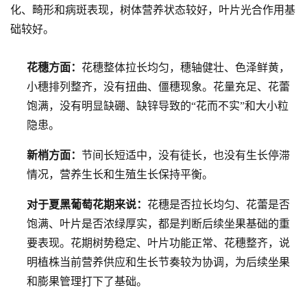
化、畸形和病斑表现，树体营养状态较好，叶片光合作用基
础较好。
花穗方面：
花穗整体拉长均匀，穗轴健壮、色泽鲜黄，
小穗排列整齐，没有扭曲、僵穗现象。花量充足、花蕾
饱满，没有明显缺硼、缺锌导致的“花而不实”和大小粒
隐患。
新梢方面：
节间长短适中，没有徒长，也没有生长停滞
情况，营养生长和生殖生长保持平衡。
对于夏黑葡萄花期来说：
花穗是否拉长均匀、花蕾是否
饱满、叶片是否浓绿厚实，都是判断后续坐果基础的重
要表现。花期树势稳定、叶片功能正常、花穗整齐，说
明植株当前营养供应和生长节奏较为协调，为后续坐果
和膨果管理打下了基础。