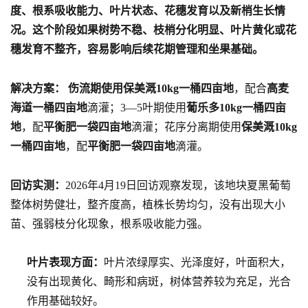
度、根系吸收能力、叶片状态、花穗发育以及新梢生长情
况。这个阶段如果树势不稳、枝梢分化明显、叶片黄化或花
穗发育不整齐，容易影响后续花期管理和坐果基础。
解决方案： 伤流期使用保美溉10kg一桶四亩地
，配合
高麦
海道一桶四亩地
滴灌；3—5叶期使用
葡乐多10kg一桶四亩
地
，配
平衡肥一袋四亩地
滴灌；花序分离期使用
保美溉10kg
一桶四亩地
，配
平衡肥一袋四亩地
滴灌。
回访实测：
2026年4月19日回访观察发现，该地块夏黑葡萄
整体树势健壮，整齐度高，植株长势均匀，没有出现大小
苗、强弱枝分化现象，根系吸收能力强。
叶片表现方面：
叶片浓绿厚实、光泽度好，叶面积大，
没有出现黄化、畸形和病斑，树体营养较为充足，光合
作用基础较好。