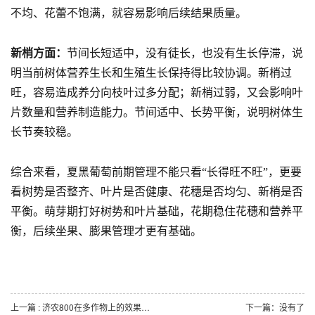
不均、花蕾不饱满，就容易影响后续结果质量。
新梢方面：
节间长短适中，没有徒长，也没有生长停滞，说
明当前树体营养生长和生殖生长保持得比较协调。新梢过
旺，容易造成养分向枝叶过多分配；新梢过弱，又会影响叶
片数量和营养制造能力。节间适中、长势平衡，说明树体生
长节奏较稳。
综合来看，夏黑葡萄前期管理不能只看“长得旺不旺”，更要
看树势是否整齐、叶片是否健康、花穗是否均匀、新梢是否
平衡。萌芽期打好树势和叶片基础，花期稳住花穗和营养平
衡，后续坐果、膨果管理才更有基础。
上一篇 : 济农800在多作物上的效果：花期保花、膨果期养叶，作物长势好！
下一篇：没有了