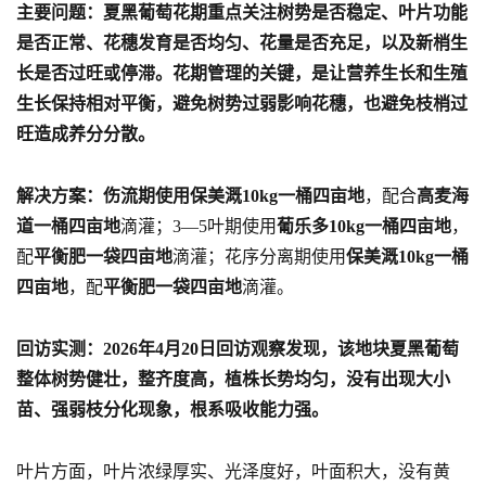
主要问题：夏黑葡萄花期重点关注树势是否稳定、叶片功能
是否正常、花穗发育是否均匀、花量是否充足，以及新梢生
长是否过旺或停滞。花期管理的关键，是让营养生长和生殖
生长保持相对平衡，避免树势过弱影响花穗，也避免枝梢过
旺造成养分分散。
解决方案：伤流期使用保美溉10kg一桶四亩地
，配合
高麦海
道一桶四亩地
滴灌；3—5叶期使用
葡乐多10kg一桶四亩地
，
配
平衡肥一袋四亩地
滴灌；花序分离期使用
保美溉10kg一桶
四亩地
，配
平衡肥一袋四亩地
滴灌。
回访实测：2026年4月20日回访观察发现，该地块夏黑葡萄
整体树势健壮，整齐度高，植株长势均匀，没有出现大小
苗、强弱枝分化现象，根系吸收能力强。
叶片方面，叶片浓绿厚实、光泽度好，叶面积大，没有黄