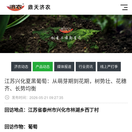
济农动态
产品动态
媒体报道
行业资讯
线上严打季
江苏兴化夏黑葡萄：从萌芽期到花期，树势壮、花穗
齐、长势均衡
发布时间：2026-05-21 09:27:35
回访地点：江苏省泰州市兴化市林湖乡西丁村
回访作物：葡萄