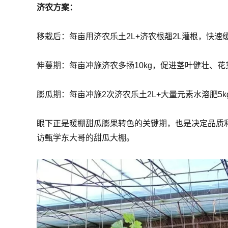
济农方案：
移栽后：每亩用济农乐土2L+济农根翘2L灌根，快速
伸蔓期：每亩冲施济农多扬10kg，促进茎叶健壮、花
膨瓜期：每亩冲施2次济农乐土2L+大量元素水溶肥5
眼下正是暖棚甜瓜膨果转色的关键期，也是决定品质和
访甄学东大哥的甜瓜大棚。