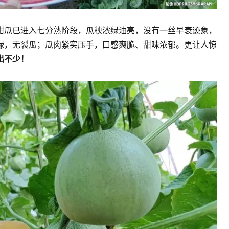
甜瓜已进入七分熟阶段，瓜秧浓绿油亮，没有一丝早衰迹象，
绿，无裂瓜；瓜肉紧实压手，口感爽脆、甜味浓郁。更让人惊
出不少！