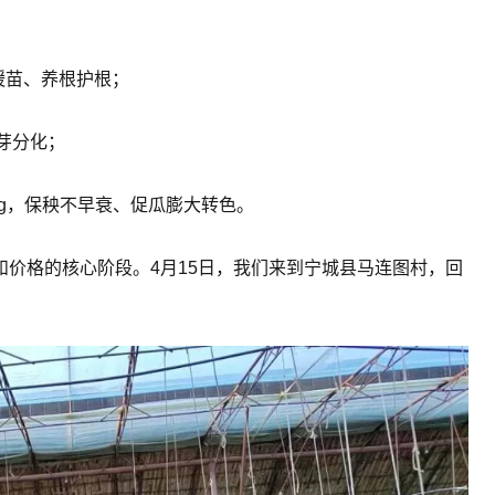
缓苗、养根护根；
芽分化；
kg，保秧不早衰、促瓜膨大转色。
价格的核心阶段。4月15日，我们来到宁城县马连图村，回