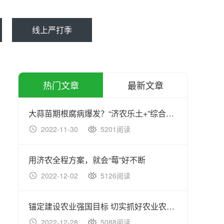
线上严打季
热门文章
最新文章
大蒜苗期根腐病爆发？“济农乐土+”综合方案防治效果佳
2022-11-30
5201阅读
20
用济农全程方案，就会“莓”好不断
2022-12-02
5126阅读
20
锚定建设农业强国目标 切实抓好农业农村工作
2022-12-28
5088阅读
20