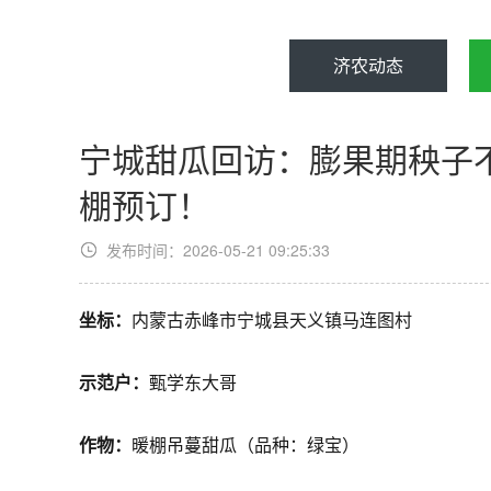
济农动态
宁城甜瓜回访：膨果期秧子
棚预订！
发布时间：2026-05-21 09:25:33
坐标：
内蒙古赤峰市宁城县天义镇马连图村
示范户：
甄学东大哥
作物：
暖棚吊蔓甜瓜（品种：绿宝）