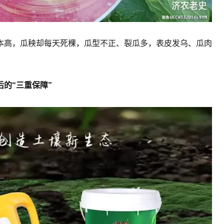
本高，瓜秧却每天死棵，瓜型不正、裂瓜多，表皮发乌、瓜肉
后的“三重保障”