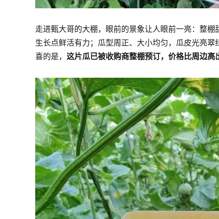
走进甄大哥的大棚，眼前的景象让人眼前一亮：整棚
生长点鲜活有力；瓜型周正、大小均匀，瓜皮光亮翠
喜的是，
这片瓜已被收购商整棚预订，价格比周边高