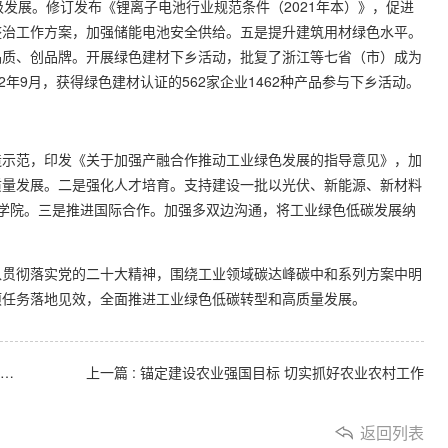
发展。修订发布《锂离子电池行业规范条件（2021年本）》，促进
整治工作方案，加强储能电池安全供给。五是提升建筑用材绿色水平。
品质、创品牌。开展绿色建材下乡活动，批复了浙江等七省（市）成为
年9月，获得绿色建材认证的562家企业1462种产品参与下乡活动。
示范，印发《关于加强产融合作推动工业绿色发展的指导意见》，加
质量发展。二是强化人才培育。支持建设一批以光伏、新能源、新材料
学院。三是推进国际合作。加强多双边沟通，将工业绿色低碳发展纳
贯彻落实党的二十大精神，围绕工业领域碳达峰碳中和系列方案中明
项任务落地见效，全面推进工业绿色低碳转型和高质量发展。
上一篇 : 《多肽复合肥料》和《含聚合态磷复合肥料》团标通过技术评审
上一篇 : 锚定建设农业强国目标 切实抓好农业农村工作
返回列表