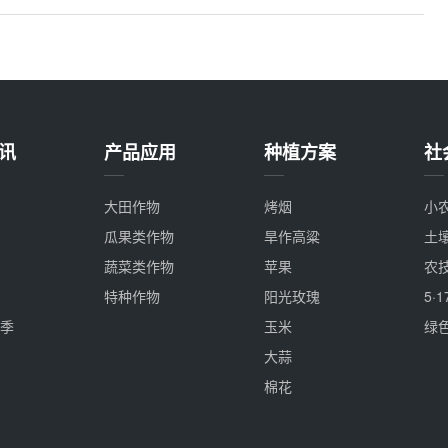
讯
产品应用
种植方案
社
大田作物
烤烟
小
瓜果类作物
旱作高粱
土
蔬菜类作物
苹果
农
特种作物
阳光玫瑰
5·
季
玉米
绿
大蒜
棉花