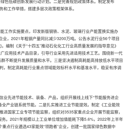
备绿色低碳创新发展行动计划。二是完善规划政策体系。制定发布
任务和工作举措，搭建多层次政策框架体系。
后产能工作实施要点，印发新版钢铁、水泥、玻璃行业产能置换实施办
企业，2021年粗钢产量同比减少3200万吨。公告水泥行业56个项目
力。编制《关于“十四五”推动石化化工行业高质量发展的指导意见》
推广应用技术产品目录，引导行业采用先进适用技术工艺。围绕新一代
集群不断提升发展质量和水平。三是坚决遏制高耗能高排放低水平项目
研判，制定高耗能行业重点领域能效标杆水平和基准水平，稳妥有序调
信业先进节能技术、装备、产品，组织开展线上线下“节能服务进企
备全产业链系统节能。二是扎实推进工业节能提效。制定《工业能效
推进国家工业专项节能监察，组织对3535家重点企业开展节能监察，
。2021年规模以上工业单位增加值能耗下降5.6%，2022年上半年
个重点行业遴选43家能效“领跑者”企业，创建一批国家绿色数据中