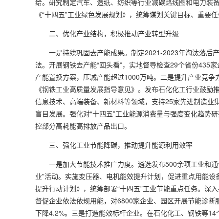
给。研究制定汽车、造纸、纺织等行业减碳路线图和电力装
《“十四五”工业绿色发展规划》，统筹谋划关键目标、重要
二、优化产业结构，积极推动产业转型升级
一是持续巩固去产能成果。制定2021-2023年淘汰落
法。开展钢铁去产能“回头看”，实地督导检查29个省份435家
产能置换方案，压减产能超过1000万吨。二是提升产业竞争
《钢铁工业高质量发展指导意见》。发布石化化工行业鼓励
信息技术、高端装备、新材料等领域，支持25家先进制造业
盲目发展。强化对“十四五”工业能源消费量与强度变化趋势
控部分高耗能高排放产品出口。
三、强化工业节能降碳，推动提升能源利用效率
一是加大节能技术推广力度。遴选发布500余项工业和通
业”活动。实施变压器、电机能效提升计划，促进重点用能设
提升行动计划》，统筹部署“十四五”工业节能重点任务。深入
督促企业依法依规用能，对6800家企业、园区开展节能诊断服务
下降4.2%。三是打造能效标杆企业。在石化化工、钢铁等14