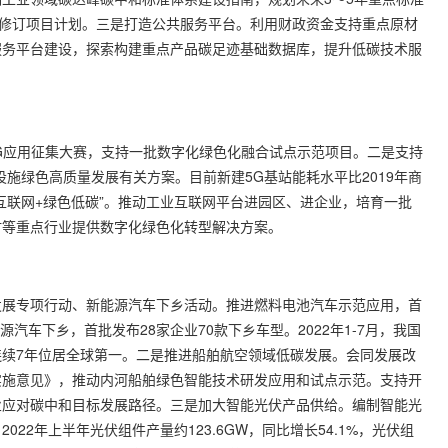
制修订项目计划。三是打造公共服务平台。利用财政资金支持重点原材
服务平台建设，探索构建重点产品碳足迹基础数据库，提升低碳技术服
G应用征集大赛，支持一批数字化绿色化融合试点示范项目。二是支持
施绿色高质量发展有关方案。目前新建5G基站能耗水平比2019年商
业互联网+绿色低碳”。推动工业互联网平台进园区、进企业，培育一批
材等重点行业提供数字化绿色化转型解决方案。
展专项行动、新能源汽车下乡活动。推进燃料电池汽车示范应用，首
汽车下乡，首批发布28家企业70款下乡车型。2022年1-7月，我国
售量连续7年位居全球第一。二是推进船舶航空领域低碳发展。会同发展改
实施意见》，推动内河船舶绿色智能技术研发应用和试点示范。支持开
业应对碳中和目标发展路径。三是加大智能光伏产品供给。编制智能光
22年上半年光伏组件产量约123.6GW，同比增长54.1%，光伏组