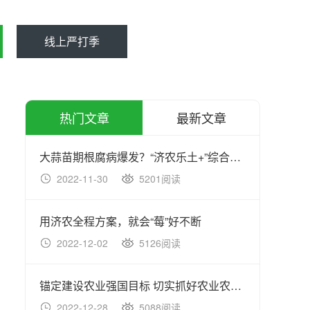
线上严打季
热门文章
最新文章
大蒜苗期根腐病爆发？“济农乐土+”综合方案防治效果佳
2022-11-30
5201阅读
20
用济农全程方案，就会“莓”好不断
2022-12-02
5126阅读
20
锚定建设农业强国目标 切实抓好农业农村工作
2022-12-28
5088阅读
20